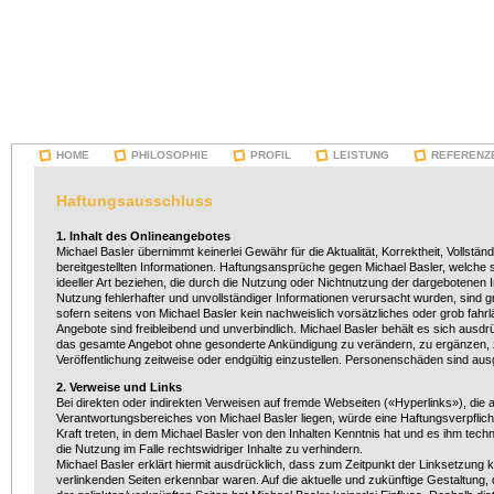
HOME
PHILOSOPHIE
PROFIL
LEISTUNG
REFERENZ
Haftungsausschluss
1. Inhalt des Onlineangebotes
Michael Basler übernimmt keinerlei Gewähr für die Aktualität, Korrektheit, Vollständ
bereitgestellten Informationen. Haftungsansprüche gegen Michael Basler, welche s
ideeller Art beziehen, die durch die Nutzung oder Nichtnutzung der dargebotenen 
Nutzung fehlerhafter und unvollständiger Informationen verursacht wurden, sind 
sofern seitens von Michael Basler kein nachweislich vorsätzliches oder grob fahrlä
Angebote sind freibleibend und unverbindlich. Michael Basler behält es sich ausdrüc
das gesamte Angebot ohne gesonderte Ankündigung zu verändern, zu ergänzen, z
Veröffentlichung zeitweise oder endgültig einzustellen. Personenschäden sind a
2. Verweise und Links
Bei direkten oder indirekten Verweisen auf fremde Webseiten («Hyperlinks»), die
Verantwortungsbereiches von Michael Basler liegen, würde eine Haftungsverpflicht
Kraft treten, in dem Michael Basler von den Inhalten Kenntnis hat und es ihm tec
die Nutzung im Falle rechtswidriger Inhalte zu verhindern.
Michael Basler erklärt hiermit ausdrücklich, dass zum Zeitpunkt der Linksetzung ke
verlinkenden Seiten erkennbar waren. Auf die aktuelle und zukünftige Gestaltung, 